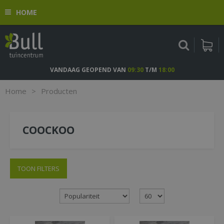
G
HOME
a
n
a
a
r
c
VANDAAG GEOPEND VAN
09:30
T/M
18:00
o
n
Home
>
Producten
t
e
n
COOCKOO
t
TOON FILTERS