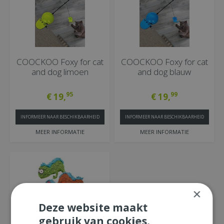
COOCKOO Foxy for cat
COOCKOO Foxy for cat
and dog limoen
and dog blauw
95
99
€
19
,
€
19
,
INFORMEER NAAR BESCHIKBAARHEID
INFORMEER NAAR BESCHIKBAARHEID
MEER INFORMATIE
MEER INFORMATIE
×
Deze website maakt
gebruik van cookies.
Rango l29b12h10cm