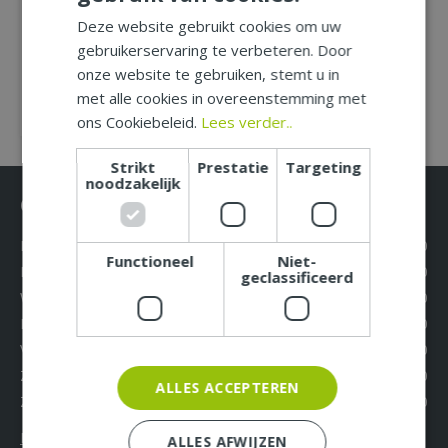
Deze website gebruikt cookies om uw
99
€
17
,
gebruikerservaring te verbeteren. Door
onze website te gebruiken, stemt u in
INFORMEER NAAR BESCHIKBAARHEID
met alle cookies in overeenstemming met
MEER INFORMATIE
ons Cookiebeleid.
Lees verder..
Strikt
Prestatie
Targeting
noodzakelijk
Openingstijden
Maandag
09:30 - 18:00
Functioneel
Niet-
Dinsdag
09:30 - 18:00
geclassificeerd
Woensdag
09:30 - 18:00
Donderdag
09:30 - 18:00
Vrijdag
09:30 - 18:00
Zaterdag
09:30 - 17:00
ALLES ACCEPTEREN
Zondag
12:00 - 17:00
Extra openingstijden
ALLES AFWIJZEN