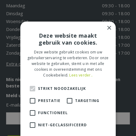
Maandag
09:30 - 18:00
Dinsdag
09:30 - 18:00
Woensdag
09:30 - 18:00
×
Donderdag
09:30 - 18:00
Deze website maakt
Vrijdag
09:30 - 18:00
gebruik van cookies.
Zaterdag
09:30 - 17:00
Deze website gebruikt cookies om uw
Zondag
12:00 - 17:00
gebruikerservaring te verbeteren. Door onze
Extra openingstijden
website te gebruiken, stemt u in met alle
cookies in overeenstemming met ons
Cookiebeleid.
Lees verder..
Mis niet langer de leukste acties, aanbiedingen en
beste tuintips!
STRIKT NOODZAKELIJK
Meld u nu aan voor onze nieuwsbrief!
PRESTATIE
TARGETING
E-mailadres: *
FUNCTIONEEL
NIET-GECLASSIFICEERD