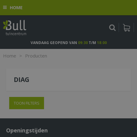
G
HOME
a
n
a
a
r
c
VANDAAG GEOPEND VAN
09:30
T/M
18:00
o
n
Home
>
Producten
t
e
n
DIAG
t
TOON FILTERS
Openingstijden