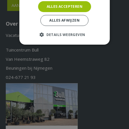
ALLES ACCEPTEREN
ALLES AFWIJZEN
Over ons & Contact
Vacatures
DETAILS WEERGEVEN
Tuincentrum Bull
Van Heemstraweg 82
Beuningen bij Nijmegen
024-677 21 93