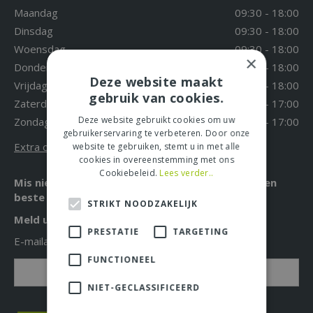
Maandag
09:30 - 18:00
Dinsdag
09:30 - 18:00
Woensdag
09:30 - 18:00
×
Donderdag
09:30 - 18:00
Deze website maakt
Vrijdag
09:30 - 18:00
gebruik van cookies.
Zaterdag
09:30 - 17:00
Deze website gebruikt cookies om uw
Zondag
12:00 - 17:00
gebruikerservaring te verbeteren. Door onze
Extra openingstijden
website te gebruiken, stemt u in met alle
cookies in overeenstemming met ons
Cookiebeleid.
Lees verder..
Mis niet langer de leukste acties, aanbiedingen en
beste tuintips!
STRIKT NOODZAKELIJK
Meld u nu aan voor onze nieuwsbrief!
PRESTATIE
TARGETING
E-mailadres: *
FUNCTIONEEL
NIET-GECLASSIFICEERD