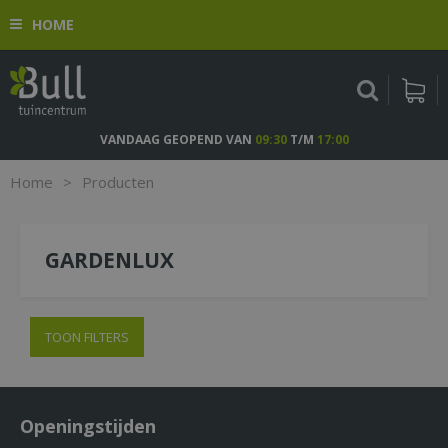
G
HOME
a
n
a
a
r
c
VANDAAG GEOPEND VAN
09:30
T/M
17:00
o
n
Home
>
Producten
t
e
n
GARDENLUX
t
TOON FILTERS
Openingstijden