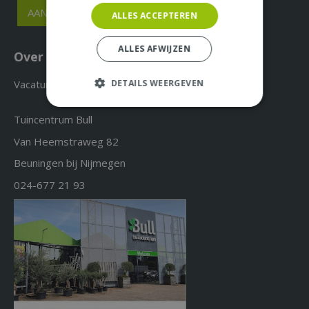
ALLES ACCEPTEREN
ALLES AFWIJZEN
Over ons & Contact
Vacatures
DETAILS WEERGEVEN
Tuincentrum Bull
Van Heemstraweg 82
Beuningen bij Nijmegen
024-677 21 93