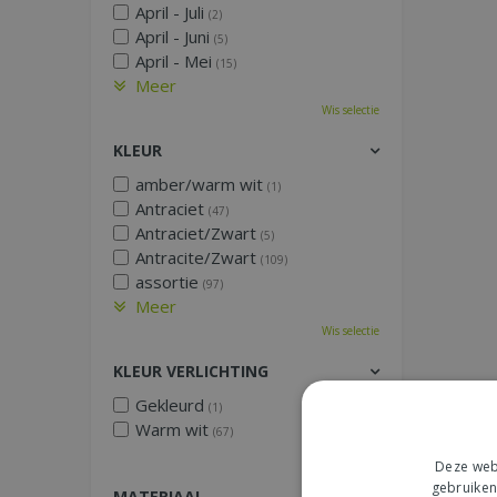
April - Juli
(2)
April - Juni
(5)
April - Mei
(15)
Meer
Wis selectie
KLEUR
amber/warm wit
(1)
Antraciet
(47)
Antraciet/Zwart
(5)
Antracite/Zwart
(109)
assortie
(97)
Meer
Wis selectie
KLEUR VERLICHTING
Gekleurd
(1)
Warm wit
(67)
Wis selectie
Deze webs
gebruiken
MATERIAAL