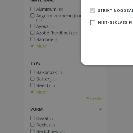
Aluminium
(19)
STRIKT NOODZAK
Angelim vermelho (hardhout)
(10)
NIET-GECLASSIF
Ayous
(1)
Azobé (hardhout)
(51)
Bamboe
(5)
Meer
Wis selectie
TYPE
Balkonbak
(11)
Batterij
(3)
Beeld
(11)
Meer
Wis selectie
VORM
Ovaal
(2)
Recht
(17)
Rechthoek
(28)