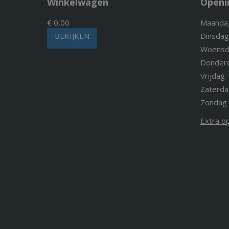
Winkelwagen
Openi
€ 0,00
Maanda
BEKIJKEN
Dinsdag
Woensd
Donder
Vrijdag
Zaterda
Zondag
Extra o