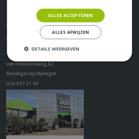
ALLES ACCEPTEREN
Over ons & Contact
ALLES AFWIJZEN
Vacatures
DETAILS WEERGEVEN
Tuincentrum Bull
Van Heemstraweg 82
Beuningen bij Nijmegen
024-677 21 93