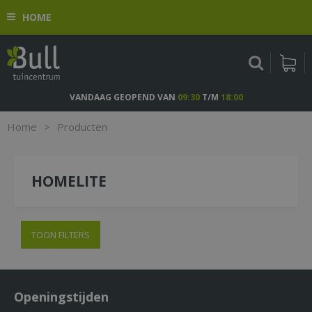
G
HOME
a
n
a
a
r
c
VANDAAG GEOPEND VAN
09:30
T/M
18:00
o
n
Home
>
Producten
t
e
n
HOMELITE
t
TOON FILTERS
Openingstijden