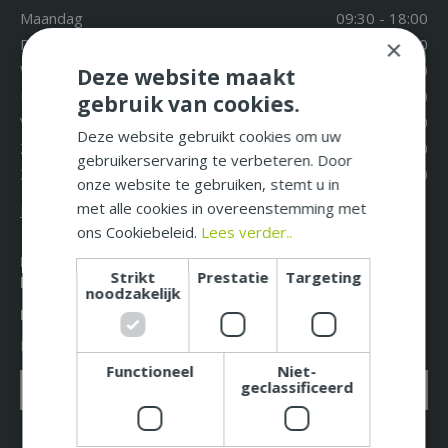
Maandag
09:30 - 18:00
Dinsdag
09:30 - 18:00
×
Woensdag
09:30 - 18:00
Deze website maakt
Donderdag
09:30 - 18:00
gebruik van cookies.
Vrijdag
09:30 - 18:00
Deze website gebruikt cookies om uw
Zaterdag
09:30 - 17:00
gebruikerservaring te verbeteren. Door
Zondag
12:00 - 17:00
onze website te gebruiken, stemt u in
met alle cookies in overeenstemming met
Extra openingstijden
ons Cookiebeleid.
Lees verder..
Mis niet langer de leukste acties, aanbiedingen en
Strikt
Prestatie
Targeting
beste tuintips!
noodzakelijk
Meld u nu aan voor onze nieuwsbrief!
E-mailadres: *
Functioneel
Niet-
geclassificeerd