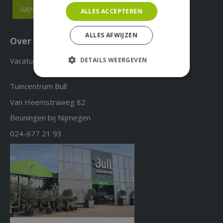
ALLES ACCEPTEREN
ALLES AFWIJZEN
Over ons & Contact
Vacatures
DETAILS WEERGEVEN
Tuincentrum Bull
Van Heemstraweg 82
Beuningen bij Nijmegen
024-677 21 93