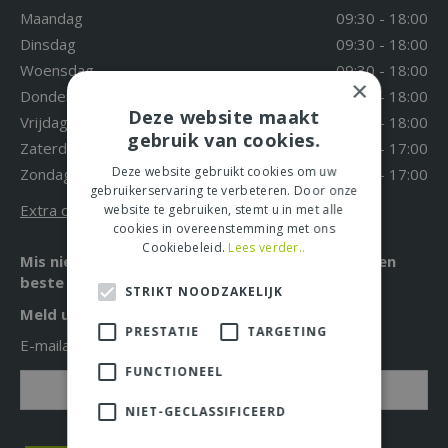
Maandag
09:30 - 18:00
Dinsdag
09:30 - 18:00
Woensdag
09:30 - 18:00
×
Donderdag
09:30 - 18:00
Deze website maakt
Vrijdag
09:30 - 18:00
gebruik van cookies.
Zaterdag
09:30 - 17:00
Deze website gebruikt cookies om uw
Zondag
12:00 - 17:00
gebruikerservaring te verbeteren. Door onze
Extra openingstijden
website te gebruiken, stemt u in met alle
cookies in overeenstemming met ons
Cookiebeleid.
Lees verder..
Mis niet langer de leukste acties, aanbiedingen en
beste tuintips!
STRIKT NOODZAKELIJK
Meld u nu aan voor onze nieuwsbrief!
PRESTATIE
TARGETING
E-mailadres: *
FUNCTIONEEL
NIET-GECLASSIFICEERD