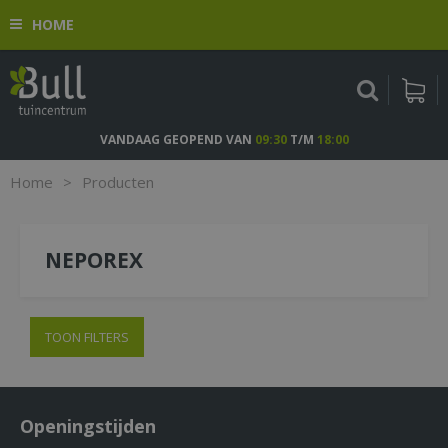
G
HOME
a
n
a
a
r
c
VANDAAG GEOPEND VAN
09:30
T/M
18:00
o
n
Home
>
Producten
t
e
n
NEPOREX
t
TOON FILTERS
Openingstijden