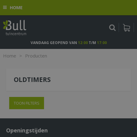
G
HOME
a
n
a
a
r
c
VANDAAG GEOPEND VAN
12:00
T/M
17:00
o
n
Home
>
Producten
t
e
n
OLDTIMERS
t
TOON FILTERS
Openingstijden