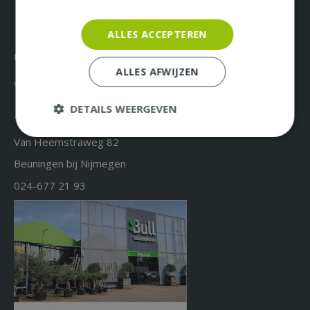
ALLES ACCEPTEREN
Over ons & Contact
ALLES AFWIJZEN
Vacatures
DETAILS WEERGEVEN
Tuincentrum Bull
Van Heemstraweg 82
Beuningen bij Nijmegen
024-677 21 93