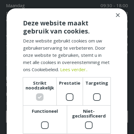
Maandag
09:30 - 18:00
Dinsdag
09:30 - 18:00
×
Woensdag
09:30 - 18:00
Deze website maakt
Donderdag
09:30 - 18:00
gebruik van cookies.
Vrijdag
09:30 - 18:00
Deze website gebruikt cookies om uw
Zaterdag
09:30 - 17:00
gebruikerservaring te verbeteren. Door
Zondag
12:00 - 17:00
onze website te gebruiken, stemt u in
met alle cookies in overeenstemming met
Extra openingstijden
ons Cookiebeleid.
Lees verder..
Mis niet langer de leukste acties, aanbiedingen en
Strikt
Prestatie
Targeting
beste tuintips!
noodzakelijk
Meld u nu aan voor onze nieuwsbrief!
E-mailadres: *
Functioneel
Niet-
geclassificeerd