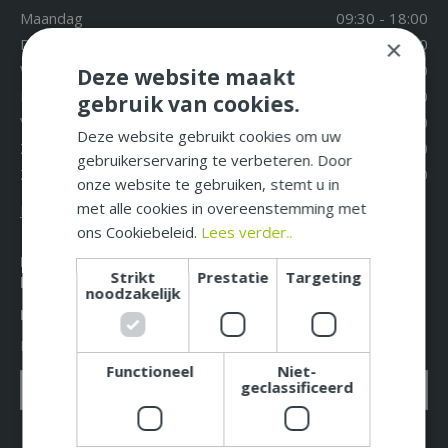
Maandag
09:30 - 18:00
Dinsdag
09:30 - 18:00
×
Woensdag
09:30 - 18:00
Deze website maakt
Donderdag
09:30 - 18:00
gebruik van cookies.
Vrijdag
09:30 - 18:00
Deze website gebruikt cookies om uw
Zaterdag
09:30 - 17:00
gebruikerservaring te verbeteren. Door
Zondag
12:00 - 17:00
onze website te gebruiken, stemt u in
met alle cookies in overeenstemming met
Extra openingstijden
ons Cookiebeleid.
Lees verder..
Mis niet langer de leukste acties, aanbiedingen en
Strikt
Prestatie
Targeting
beste tuintips!
noodzakelijk
Meld u nu aan voor onze nieuwsbrief!
E-mailadres: *
Functioneel
Niet-
geclassificeerd