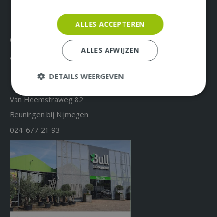
ALLES ACCEPTEREN
Over ons & Contact
ALLES AFWIJZEN
Vacatures
DETAILS WEERGEVEN
Tuincentrum Bull
Van Heemstraweg 82
Beuningen bij Nijmegen
024-677 21 93