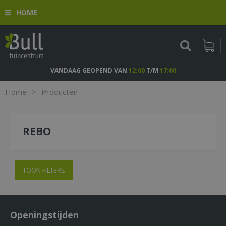
G
HOME
a
n
a
a
r
c
VANDAAG GEOPEND VAN
12:00
T/M
17:00
o
n
Home
>
Producten
t
e
n
REBO
t
TOON FILTERS
Openingstijden