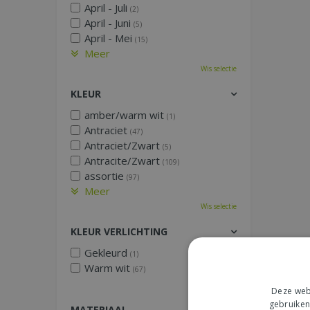
April - Juli
(2)
April - Juni
(5)
April - Mei
(15)
Meer
Wis selectie
KLEUR
amber/warm wit
(1)
Antraciet
(47)
Antraciet/Zwart
(5)
Antracite/Zwart
(109)
assortie
(97)
Meer
Wis selectie
KLEUR VERLICHTING
Gekleurd
(1)
Warm wit
(67)
Wis selectie
Deze webs
gebruiken
MATERIAAL