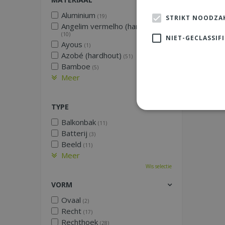
Aluminium
(19)
STRIKT NOODZAK
Angelim vermelho (hardhout)
(10)
NIET-GECLASSIF
Ayous
(1)
Azobé (hardhout)
(51)
Bamboe
(5)
Meer
Wis selectie
TYPE
Balkonbak
(11)
Batterij
(3)
Beeld
(11)
Meer
Wis selectie
VORM
Ovaal
(2)
Recht
(17)
Rechthoek
(28)