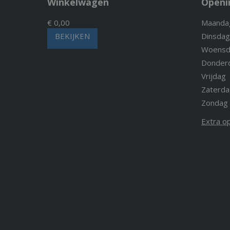
Winkelwagen
Openi
€ 0,00
Maanda
BEKIJKEN
Dinsdag
Woensd
Donder
Vrijdag
Zaterda
Zondag
Extra o