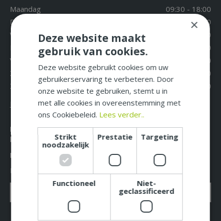
Maandag
09:30 - 18:00
Dinsdag
09:30 - 18:00
×
Woensdag
09:30 - 18:00
Deze website maakt
Donderdag
09:30 - 18:00
gebruik van cookies.
Vrijdag
09:30 - 18:00
Deze website gebruikt cookies om uw
Zaterdag
09:30 - 17:00
gebruikerservaring te verbeteren. Door
Zondag
12:00 - 17:00
onze website te gebruiken, stemt u in
met alle cookies in overeenstemming met
Extra openingstijden
ons Cookiebeleid.
Lees verder..
Mis niet langer de leukste acties, aanbiedingen en
Strikt
Prestatie
Targeting
beste tuintips!
noodzakelijk
Meld u nu aan voor onze nieuwsbrief!
E-mailadres: *
Functioneel
Niet-
geclassificeerd