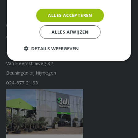
ALLES ACCEPTEREN
Over ons & Contact
ALLES AFWIJZEN
Vacatures
DETAILS WEERGEVEN
Tuincentrum Bull
Van Heemstraweg 82
Beuningen bij Nijmegen
024-677 21 93