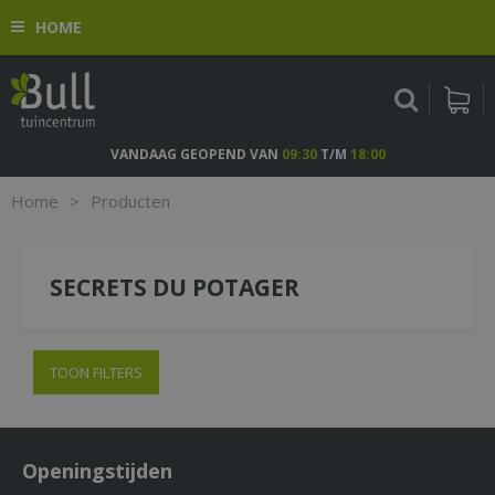
G
HOME
a
n
a
a
r
c
VANDAAG GEOPEND VAN
09:30
T/M
18:00
o
n
Home
>
Producten
t
e
n
SECRETS DU POTAGER
t
TOON FILTERS
Openingstijden