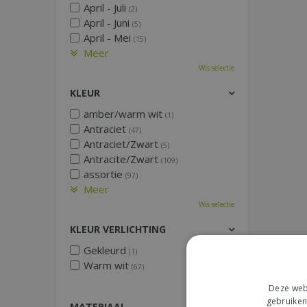
April - Juli
(2)
April - Juni
(5)
April - Mei
(15)
Meer
Wis selectie
KLEUR
amber/warm wit
(1)
Antraciet
(47)
Antraciet/Zwart
(5)
Antracite/Zwart
(109)
assortie
(97)
Meer
Wis selectie
KLEUR VERLICHTING
Gekleurd
(1)
Warm wit
(67)
Wis selectie
Deze webs
gebruiken
MATERIAAL