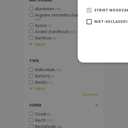
Aluminium
(19)
STRIKT NOODZAK
Angelim vermelho (hardhout)
(10)
NIET-GECLASSIF
Ayous
(1)
Azobé (hardhout)
(51)
Bamboe
(5)
Meer
Wis selectie
TYPE
Balkonbak
(11)
Batterij
(3)
Beeld
(11)
Meer
Wis selectie
VORM
Ovaal
(2)
Recht
(17)
Rechthoek
(28)