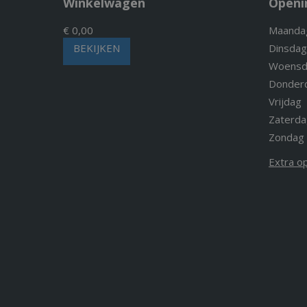
Winkelwagen
Openi
€ 0,00
Maanda
BEKIJKEN
Dinsdag
Woensd
Donder
Vrijdag
Zaterda
Zondag
Extra o