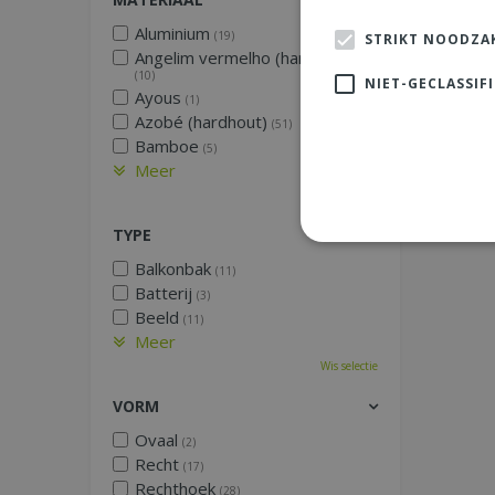
Aluminium
(19)
STRIKT NOODZAK
Angelim vermelho (hardhout)
(10)
NIET-GECLASSIF
Ayous
(1)
Azobé (hardhout)
(51)
Bamboe
(5)
Meer
Wis selectie
TYPE
Balkonbak
(11)
Batterij
(3)
Beeld
(11)
Meer
Wis selectie
VORM
Ovaal
(2)
Recht
(17)
Rechthoek
(28)