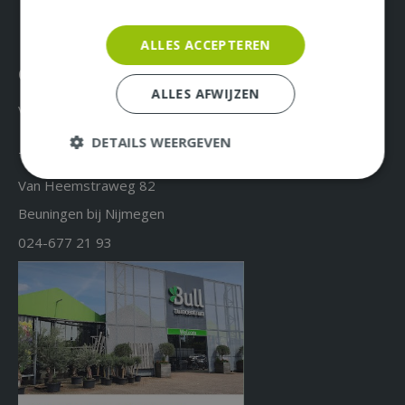
ALLES ACCEPTEREN
Over ons & Contact
ALLES AFWIJZEN
Vacatures
DETAILS WEERGEVEN
Tuincentrum Bull
Van Heemstraweg 82
Beuningen bij Nijmegen
024-677 21 93