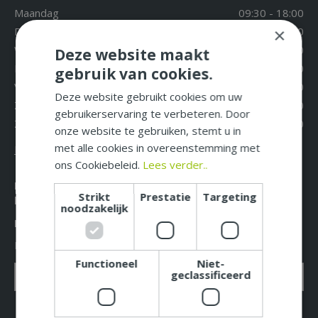
Maandag
09:30 - 18:00
Dinsdag
09:30 - 18:00
×
Woensdag
09:30 - 18:00
Deze website maakt
Donderdag
09:30 - 18:00
gebruik van cookies.
Vrijdag
09:30 - 18:00
Deze website gebruikt cookies om uw
Zaterdag
09:30 - 17:00
gebruikerservaring te verbeteren. Door
Zondag
12:00 - 17:00
onze website te gebruiken, stemt u in
met alle cookies in overeenstemming met
Extra openingstijden
ons Cookiebeleid.
Lees verder..
Mis niet langer de leukste acties, aanbiedingen en
Strikt
Prestatie
Targeting
beste tuintips!
noodzakelijk
Meld u nu aan voor onze nieuwsbrief!
E-mailadres: *
Functioneel
Niet-
geclassificeerd