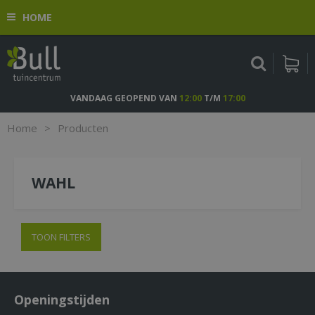
G
HOME
a
n
a
a
r
c
VANDAAG GEOPEND VAN
12:00
T/M
17:00
o
n
Home
>
Producten
t
e
n
WAHL
t
TOON FILTERS
Openingstijden