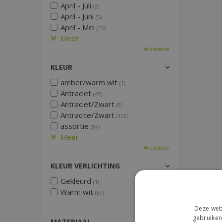
April - Juli
(2)
April - Juni
(5)
April - Mei
(15)
Meer
Wis selectie
KLEUR
amber/warm wit
(1)
Antraciet
(47)
Antraciet/Zwart
(5)
Antracite/Zwart
(109)
assortie
(97)
Meer
Wis selectie
KLEUR VERLICHTING
Gekleurd
(1)
Warm wit
(67)
Wis selectie
Deze webs
gebruiken
MATERIAAL