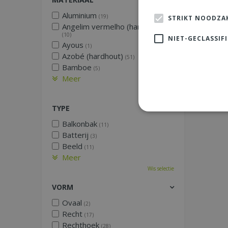
Aluminium
(19)
STRIKT NOODZAK
Angelim vermelho (hardhout)
(10)
NIET-GECLASSIF
Ayous
(1)
Azobé (hardhout)
(51)
Bamboe
(5)
Meer
Wis selectie
TYPE
Balkonbak
(11)
Batterij
(3)
Beeld
(11)
Meer
Wis selectie
VORM
Ovaal
(2)
Recht
(17)
Rechthoek
(28)