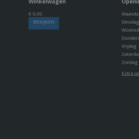
Winkelwagen
Openi
€ 0,00
Maanda
BEKIJKEN
Dinsdag
Woensd
Donder
Vrijdag
Zaterda
Zondag
Extra o