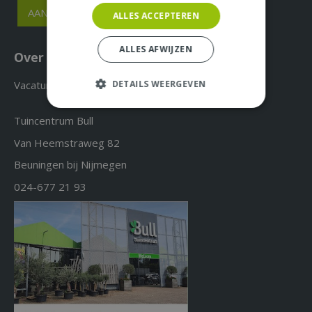
ALLES ACCEPTEREN
ALLES AFWIJZEN
Over ons & Contact
Vacatures
DETAILS WEERGEVEN
Tuincentrum Bull
Van Heemstraweg 82
Beuningen bij Nijmegen
024-677 21 93