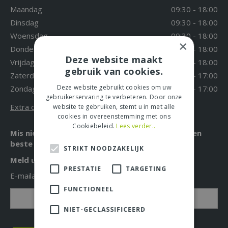
Maandag
09:30 - 18:00
Dinsdag
09:30 - 18:00
Woensdag
09:30 - 18:00
×
Donderdag
09:30 - 18:00
Deze website maakt
Vrijdag
09:30 - 18:00
gebruik van cookies.
Zaterdag
09:30 - 17:00
Deze website gebruikt cookies om uw
Zondag
12:00 - 17:00
gebruikerservaring te verbeteren. Door onze
Extra openingstijden
website te gebruiken, stemt u in met alle
cookies in overeenstemming met ons
Cookiebeleid.
Lees verder..
Mis niet langer de leukste acties, aanbiedingen en
beste tuintips!
STRIKT NOODZAKELIJK
Meld u nu aan voor onze nieuwsbrief!
PRESTATIE
TARGETING
E-mailadres: *
FUNCTIONEEL
NIET-GECLASSIFICEERD