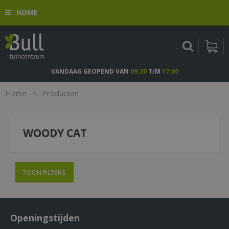
G
HOME
a
n
a
a
r
c
VANDAAG GEOPEND VAN
09:30
T/M
17:00
o
n
Home
>
Producten
t
e
n
WOODY CAT
t
TOON FILTERS
Openingstijden