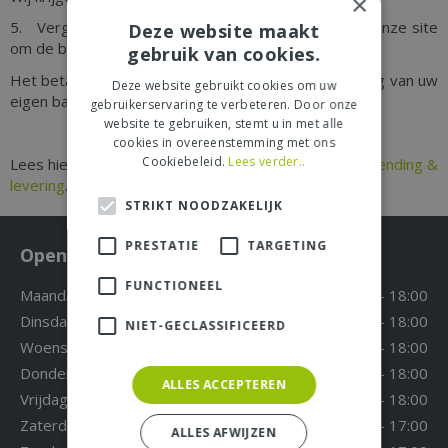
×
5. Vergeet niet na het betalen terug te gaan naar onze site
Deze website maakt
om de bestelling af te ronden!
gebruik van cookies.
Het betalen via iDeal doet u via de betalingsomgeving van uw
Deze website gebruikt cookies om uw
eigen bank en is dus veilig en vertrouwd.
gebruikerservaring te verbeteren. Door onze
website te gebruiken, stemt u in met alle
cookies in overeenstemming met ons
Cookiebeleid.
Lees verder..
Lees hier
welke artikelen wij verzenden
en onze
verzending &
levering
.
STRIKT NOODZAKELIJK
PRESTATIE
TARGETING
Openingstijden
FUNCTIONEEL
Maandag
09:30 - 18:00
Dinsdag
09:30 - 18:00
NIET-GECLASSIFICEERD
Woensdag
09:30 - 18:00
Donderdag
09:30 - 18:00
ALLES ACCEPTEREN
Vrijdag
09:30 - 18:00
Zaterdag
09:30 - 17:00
ALLES AFWIJZEN