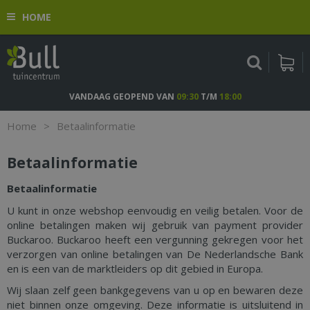
G
HOME
a
n
a
a
r
c
VANDAAG GEOPEND VAN
09:30
T/M
18:00
o
n
Home
>
Betaalinformatie
t
e
Betaalinformatie
n
t
Betaalinformatie
U kunt in onze webshop eenvoudig en veilig betalen. Voor de
online betalingen maken wij gebruik van payment provider
Buckaroo. Buckaroo heeft een vergunning gekregen voor het
verzorgen van online betalingen van De Nederlandsche Bank
en is een van de marktleiders op dit gebied in Europa.
Wij slaan zelf geen bankgegevens van u op en bewaren deze
niet binnen onze omgeving. Deze informatie is uitsluitend in