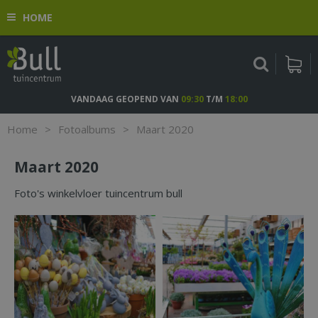
G
HOME
a
n
a
a
r
c
VANDAAG GEOPEND VAN
09:30
T/M
18:00
o
n
Home
>
Fotoalbums
>
Maart 2020
t
e
Maart 2020
n
t
Foto's winkelvloer tuincentrum bull