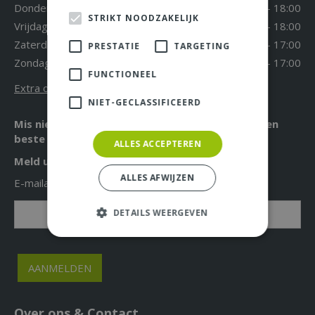
Donderdag
09:30 - 18:00
STRIKT NOODZAKELIJK
Vrijdag
09:30 - 18:00
Zaterdag
09:30 - 17:00
PRESTATIE
TARGETING
Zondag
12:00 - 17:00
FUNCTIONEEL
Extra openingstijden
NIET-GECLASSIFICEERD
Mis niet langer de leukste acties, aanbiedingen en
beste tuintips!
ALLES ACCEPTEREN
Meld u nu aan voor onze nieuwsbrief!
ALLES AFWIJZEN
E-mailadres: *
DETAILS WEERGEVEN
Over ons & Contact