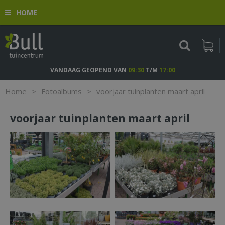
G
HOME
a
n
a
a
r
c
VANDAAG GEOPEND VAN
09:30
T/M
17:00
o
n
Home
>
Fotoalbums
>
voorjaar tuinplanten maart april
t
e
voorjaar tuinplanten maart april
n
t