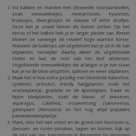
Vul bakken en manden met bloeiende voorjaarsbollen,
zoals sneeuwklokjes, mininarcissen, hyacinten,
krokusjes, dwergirisjes en blauwe of witte druifjes.
Deze kun je zowel binnen als buiten zetten. Op het
terras of het balkon heb je er langer plezier van. Binnen
bloeien ze vanwege de relatief hoge warmte korter.
Wanneer de bolletjes zijn uitgebloeid kun je ze in de tuin
uitplanten. Verwijder daarbij alleen de uitgebloeide
stelen en laat de rest van het loof afsterven.
Uitgebloeide sneeuwklokjes die al langer in je tuin staan
kun je na de bloei uitspitten, splitsen en weer uitplanten.
Maak het in huis extra gezellig met bloeiende kalanchoë,
cyclamen, primula's, trendy hangplanten, zoals het
erwtenplantje, graslelie en de lipstickplant, fraaie en
hippe bladplanten, zoals de blauw- of zinkvaren,
asparagus, Calathea, vrouwentong (Sanseveria),
gatenplant (Monstera) en het nog altijd populaire
pannenkoekenplantje.
Plant, mits het niet vriest en de grond niet bevroren is,
(bessen- en rozen-)struiken, hagen en bomen. Kijk op
de site van ons tuincentrum in Beuningen bij Nijmegen