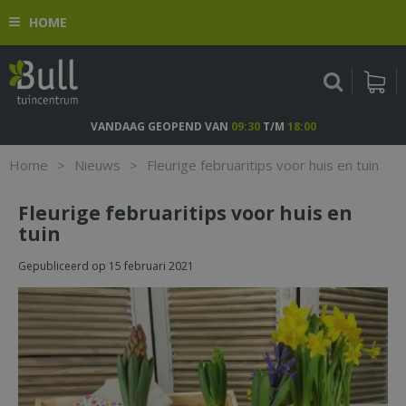
G
HOME
a
n
a
a
r
c
VANDAAG GEOPEND VAN
09:30
T/M
18:00
o
n
Home
>
Nieuws
>
Fleurige februaritips voor huis en tuin
t
e
Fleurige februaritips voor huis en
n
tuin
t
Gepubliceerd op
15 februari 2021