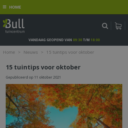
G
HOME
a
n
a
a
r
c
VANDAAG GEOPEND VAN
09:30
T/M
18:00
o
n
Home
>
Nieuws
>
15 tuintips voor oktober
t
e
15 tuintips voor oktober
n
t
Gepubliceerd op
11 oktober 2021