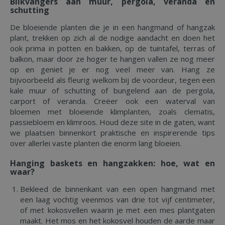
Blikvangers aan muur, pergola, veranda en
schutting
De bloeiende planten die je in een hangmand of hangzak
plant, trekken op zich al de nodige aandacht en doen het
ook prima in potten en bakken, op de tuintafel, terras of
balkon, maar door ze hoger te hangen vallen ze nog meer
op en geniet je er nog veel meer van. Hang ze
bijvoorbeeld als fleurig welkom bij de voordeur, tegen een
kale muur of schutting of bungelend aan de pergola,
carport of veranda. Creëer ook een waterval van
bloemen met bloeiende klimplanten, zoals clematis,
passiebloem en klimroos. Houd deze site in de gaten, want
we plaatsen binnenkort praktische en inspirerende tips
over allerlei vaste planten die enorm lang bloeien.
Hanging baskets en hangzakken: hoe, wat en
waar?
Bekleed de binnenkant van een open hangmand met
een laag vochtig veenmos van drie tot vijf centimeter,
of met kokosvellen waarin je met een mes plantgaten
maakt. Het mos en het kokosvel houden de aarde maar