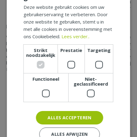
de muur of schutting heb je een goede haak, schroeven
Deze website gebruikt cookies om uw
en een boor nodig. Je vindt alle benodigdheden hiervoor
gebruikerservaring te verbeteren. Door
in ons tuincentrum in Beuningen bij Nijmegen.
onze website te gebruiken, stemt u in
Planten voor hangmanden en -zakken
met alle cookies in overeenstemming met
ons Cookiebeleid.
Lees verder..
Wil je een waterval van verschillende bloemen? Spannende
kleurcontrasten, bonte bladeren en verschillende
bloemgroottes zorgen voor de mooiste combinaties. Voor
Strikt
Prestatie
Targeting
noodzakelijk
een bloemrijke hanging basket zijn er tal van eenjarige
bloeiers te vinden in ons tuincentrum in Beuningen bij
Nijmegen:
Functioneel
Niet-
Hangbegonia
geclassificeerd
Hangfuchsia
Hanggeranium
Lobelia
Vlijtig liesje
Verbena
Petunia
ALLES ACCEPTEREN
Surfinia
Portulaca
ALLES AFWIJZEN
Scaevola