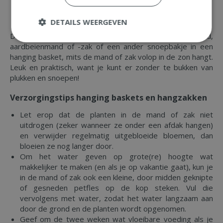
Convolvulus (zilverwinde)
Brachycome
DETAILS WEERGEVEN
Denk ook eens aan een kruidentuintje, mini-tomatenmand,
aardbeienmand of -zak of een ander snoepbakje in een
hanging basket, mits de mand of zak volop in de zon hangt.
Leuk en praktisch, want je kunt er zonder te bukken van
plukken en snoepen!
Verzorgingstips hanging baskets en hangzakken
Let erop dat de planten in de mand of zak niet
uitdrogen (zeker wanneer ze onder een afdak hangen)
en verwijder regelmatig uitgebloeide bloemen, dan
bloeien ze nog langer door.
Om het water geven op grote(re) hoogte wat
makkelijker te maken (en als je op vakantie gaat), kun je
in de mand of zak ook een kleine, door midden geknipte
of gesneden petfles op de kop steken. Vul die
vervolgens met water, zodat het water langzaam aan
door de grond en de planten wordt opgenomen.
Geef om de twee weken wat vloeibare voeding als je