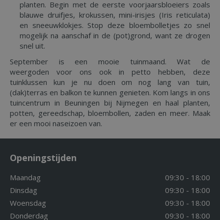
planten. Begin met de eerste voorjaarsbloeiers zoals
blauwe druifjes, krokussen, mini-irisjes (Iris reticulata)
en sneeuwklokjes. Stop deze bloembolletjes zo snel
mogelijk na aanschaf in de (pot)grond, want ze drogen
snel uit.
September is een mooie tuinmaand. Wat de
weergoden voor ons ook in petto hebben, deze
tuinklussen kun je nu doen om nog lang van tuin,
(dak)terras en balkon te kunnen genieten. Kom langs in ons
tuincentrum in Beuningen bij Nijmegen en haal planten,
potten, gereedschap, bloembollen, zaden en meer. Maak
er een mooi naseizoen van.
Openingstijden
Maandag
09:30 - 18:00
Dinsdag
09:30 - 18:00
Woensdag
09:30 - 18:00
Donderdag
09:30 - 18:00