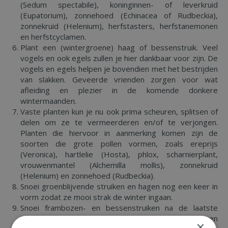
(Sedum spectabile), koninginnen- of leverkruid
(Eupatorium), zonnehoed (Echinacea of Rudbeckia),
zonnekruid (Helenium), herfstasters, herfstanemonen
en herfstcyclamen.
Plant een (wintergroene) haag of bessenstruik. Veel
vogels en ook egels zullen je hier dankbaar voor zijn. De
vogels en egels helpen je bovendien met het bestrijden
van slakken. Geveerde vrienden zorgen voor wat
afleiding en plezier in de komende donkere
wintermaanden.
Vaste planten kun je nu ook prima scheuren, splitsen of
delen om ze te vermeerderen en/of te verjongen.
Planten die hiervoor in aanmerking komen zijn de
soorten die grote pollen vormen, zoals ereprijs
(Veronica), hartlelie (Hosta), phlox, scharnierplant,
vrouwenmantel (Alchemilla mollis), zonnekruid
(Helenium) en zonnehoed (Rudbeckia).
Snoei groenblijvende struiken en hagen nog een keer in
vorm zodat ze mooi strak de winter ingaan.
Snoei frambozen- en bessenstruiken na de laatste
oogst terug. Verwijder bladeren boven druiventrossen
×