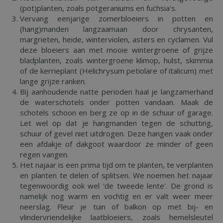
(pot)planten, zoals potgeraniums en fuchsia's.
Vervang eenjarige zomerbloeiers in potten en
(hang)manden langzaamaan door chrysanten,
margrieten, heide, winterviolen, asters en cyclamen. Vul
deze bloeiers aan met mooie wintergroene of grijze
bladplanten, zoals wintergroene klimop, hulst, skimmia
of de kerrieplant (Helichrysum petiolare of italicum) met
lange grijze ranken.
Bij aanhoudende natte perioden haal je langzamerhand
de waterschotels onder potten vandaan. Maak de
schotels schoon en berg ze op in de schuur of garage.
Let wel op dat je hangmanden tegen de schutting,
schuur of gevel niet uitdrogen. Deze hangen vaak onder
een afdakje of dakgoot waardoor ze minder of geen
regen vangen.
Het najaar is een prima tijd om te planten, te verplanten
en planten te delen of splitsen. We noemen het najaar
tegenwoordig ook wel 'de tweede lente'. De grond is
namelijk nog warm en vochtig en er valt weer meer
neerslag. Fleur je tuin of balkon op met bij- en
vlindervriendelijke laatbloeiers, zoals hemelsleutel