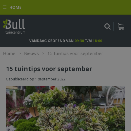
G
HOME
a
n
a
a
r
c
VANDAAG GEOPEND VAN
09:30
T/M
18:00
o
n
Home
>
Nieuws
>
15 tuintips voor september
t
e
15 tuintips voor september
n
t
Gepubliceerd op
1 september 2022