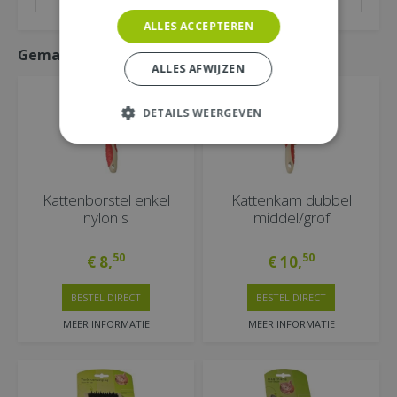
ALLES ACCEPTEREN
Gemakkelijk mee bestellen
ALLES AFWIJZEN
DETAILS WEERGEVEN
Kattenborstel enkel
Kattenkam dubbel
nylon s
middel/grof
50
50
€
8
,
€
10
,
BESTEL DIRECT
BESTEL DIRECT
MEER INFORMATIE
MEER INFORMATIE