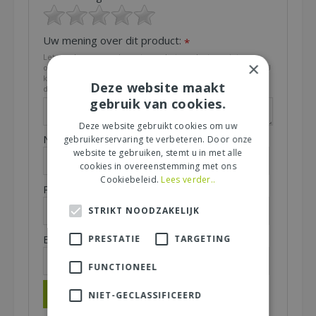
Uw mening over dit product:
*
Let op: deze recensie gaat over het product en niet over
×
ons tuincentrum, de service of levering van uw bestelling. U
kunt bijvoorbeeld in gaan op de kwaliteit van het product,
Deze website maakt
de look & feel en belangrijke eigenschappen.
gebruik van cookies.
Deze website gebruikt cookies om uw
Naam (zichtbaar op website):
gebruikerservaring te verbeteren. Door onze
*
website te gebruiken, stemt u in met alle
cookies in overeenstemming met ons
Cookiebeleid.
Lees verder..
Plaats (zichtbaar op website):
*
STRIKT NOODZAKELIJK
E-mailadres (niet zichtbaar):
PRESTATIE
TARGETING
*
FUNCTIONEEL
NIET-GECLASSIFICEERD