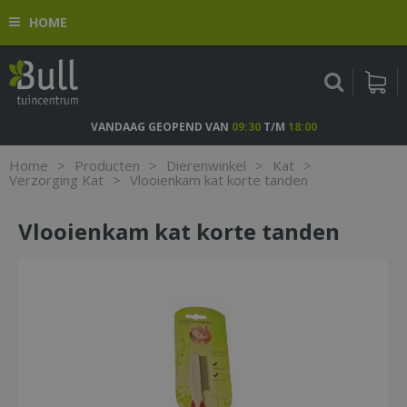
G
HOME
a
n
a
a
r
c
VANDAAG GEOPEND VAN
09:30
T/M
18:00
o
n
Home
>
Producten
>
Dierenwinkel
>
Kat
>
t
Verzorging Kat
>
Vlooienkam kat korte tanden
e
n
Vlooienkam kat korte tanden
t