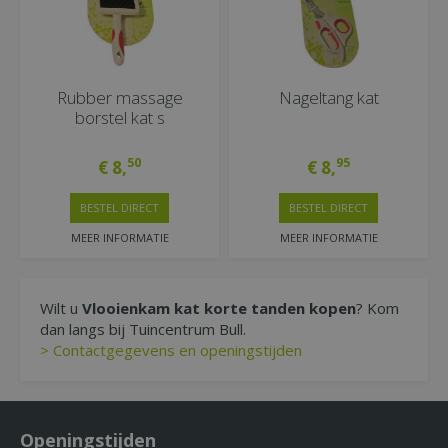
Rubber massage
Nageltang kat
borstel kat s
50
95
€
8
,
€
8
,
BESTEL DIRECT
BESTEL DIRECT
MEER INFORMATIE
MEER INFORMATIE
Wilt u
Vlooienkam kat korte tanden kopen
? Kom
dan langs bij Tuincentrum Bull.
> Contactgegevens en openingstijden
Openingstijden