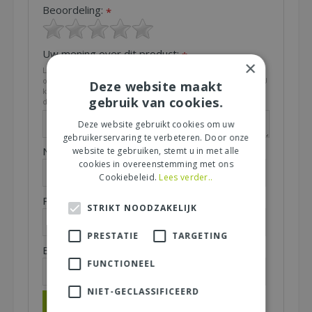
Beoordeling:
*
Uw mening over dit product:
*
×
Let op: deze recensie gaat over het product en niet over
ons tuincentrum, de service of levering van uw bestelling. U
Deze website maakt
kunt bijvoorbeeld in gaan op de kwaliteit van het product,
gebruik van cookies.
de look & feel en belangrijke eigenschappen.
Deze website gebruikt cookies om uw
gebruikerservaring te verbeteren. Door onze
Naam (zichtbaar op website):
website te gebruiken, stemt u in met alle
*
cookies in overeenstemming met ons
Cookiebeleid.
Lees verder..
Plaats (zichtbaar op website):
*
STRIKT NOODZAKELIJK
PRESTATIE
TARGETING
E-mailadres (niet zichtbaar):
*
FUNCTIONEEL
NIET-GECLASSIFICEERD