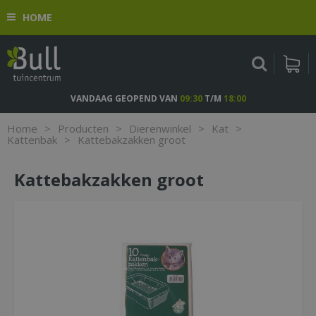
G
HOME
a
n
a
a
r
c
VANDAAG GEOPEND VAN
09:30
T/M
18:00
o
n
Home
>
Producten
>
Dierenwinkel
>
Kat
>
t
Kattenbak
>
Kattebakzakken groot
e
n
Kattebakzakken groot
t