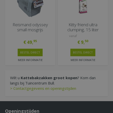
Reismand odyssey
Kitty friend ultra
small mosgrijs
clumping, 15 liter
vanaf
95
50
€
49
,
€
9
,
BESTEL DIRECT
BESTEL DIRECT
MEER INFORMATIE
MEER INFORMATIE
Wilt u
Kattebakzakken groot kopen
? Kom dan
langs bij Tuincentrum Bull.
> Contactgegevens en openingstijden
Openingstijden