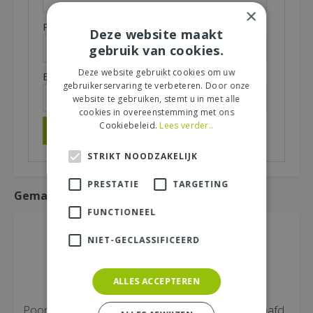
×
Plaats (zichtbaar op website):
*
Deze website maakt
gebruik van cookies.
Deze website gebruikt cookies om uw
E-mailadres (niet zichtbaar):
*
gebruikerservaring te verbeteren. Door onze
website te gebruiken, stemt u in met alle
cookies in overeenstemming met ons
Cookiebeleid.
Lees verder..
STRIKT NOODZAKELIJK
PRESTATIE
TARGETING
Gemakkelijk mee bestellen
FUNCTIONEEL
NIET-GECLASSIFICEERD
ALLES ACCEPTEREN
Poortframe verstelbaar
Naaldhout geschaafd