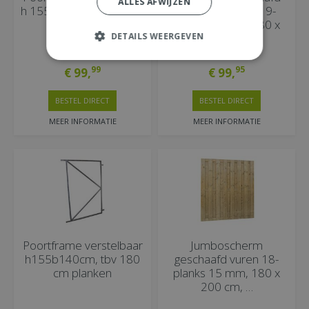
ALLES AFWIJZEN
h 155 b 130cm, tbv 180
plankenscherm 19-
cm planken
planks 15 mm, 180 x
DETAILS WEERGEVEN
18…
99
95
€
99
,
€
99
,
BESTEL DIRECT
BESTEL DIRECT
MEER INFORMATIE
MEER INFORMATIE
Poortframe verstelbaar
Jumboscherm
h155b140cm, tbv 180
geschaafd vuren 18-
cm planken
planks 15 mm, 180 x
200 cm, …