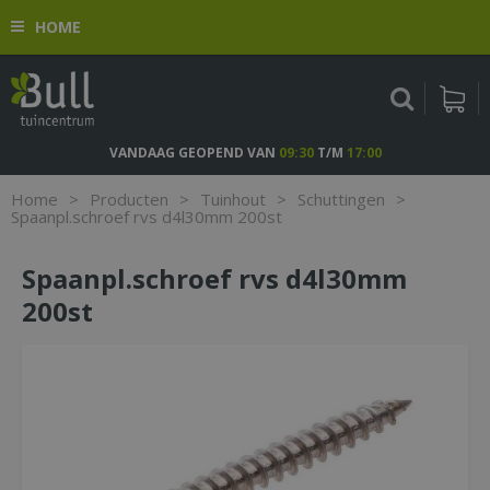
G
HOME
a
n
a
a
r
c
VANDAAG GEOPEND VAN
09:30
T/M
17:00
o
n
Home
>
Producten
>
Tuinhout
>
Schuttingen
>
t
Spaanpl.schroef rvs d4l30mm 200st
e
n
Spaanpl.schroef rvs d4l30mm
t
200st