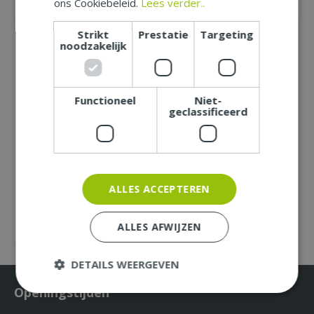
ons Cookiebeleid.
Lees verder..
MEER INFORMATIE
MEER INFORMATIE
Strikt
Prestatie
Targeting
noodzakelijk
Functioneel
Niet-
geclassificeerd
spaanpl.schroef rvs
d4l50cm 200st
25
€
17
,
ALLES ACCEPTEREN
INFORMEER NAAR BESCHIKBAARHEID
ALLES AFWIJZEN
MEER INFORMATIE
DETAILS WEERGEVEN
Openingstijden