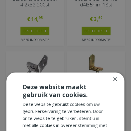
4,2x32 200st
d4l35mm 18st
95
69
€
14
,
€
3
,
BESTEL DIRECT
BESTEL DIRECT
MEER INFORMATIE
MEER INFORMATIE
×
Deze website maakt
l-beslag rvs
L-beslag geel verzinkt
gebruik van cookies.
h40l35b30mm
h40l35b30mm
Deze website gebruikt cookies om uw
gebruikerservaring te verbeteren. Door
75
40
€
0
,
€
0
,
onze website te gebruiken, stemt u in
met alle cookies in overeenstemming met
BESTEL DIRECT
BESTEL DIRECT