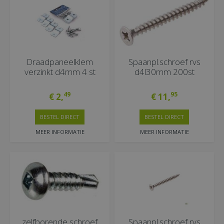
Draadpaneelklem
Spaanpl.schroef rvs
verzinkt d4mm 4 st
d4l30mm 200st
49
95
€
2
,
€
11
,
BESTEL DIRECT
BESTEL DIRECT
MEER INFORMATIE
MEER INFORMATIE
zelfborende schroef
Spaanpl.schroef rvs