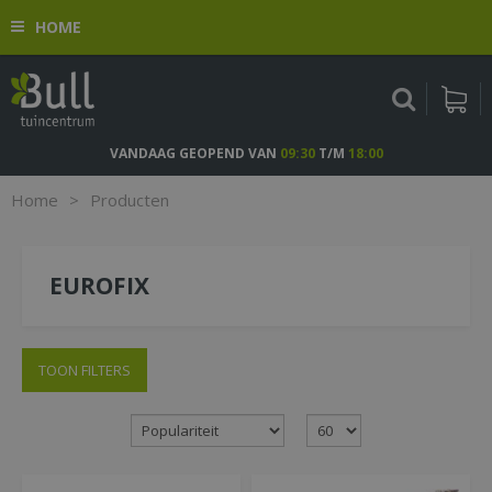
G
HOME
a
n
a
a
r
c
VANDAAG GEOPEND VAN
09:30
T/M
18:00
o
n
Home
>
Producten
t
e
n
EUROFIX
t
TOON FILTERS