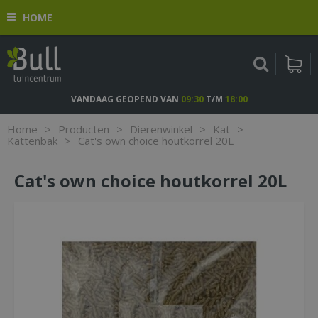
G
HOME
a
n
a
a
r
c
VANDAAG GEOPEND VAN
09:30
T/M
18:00
o
n
Home
>
Producten
>
Dierenwinkel
>
Kat
>
t
Kattenbak
>
Cat's own choice houtkorrel 20L
e
n
Cat's own choice houtkorrel 20L
t