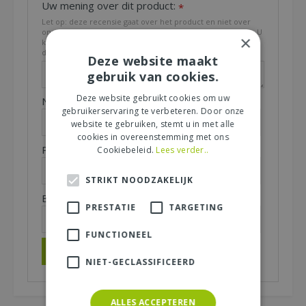
Uw mening over dit product:
*
Let op: deze recensie gaat over het product en niet over
ons tuincentrum, de service of levering van uw bestelling. U
×
kunt bijvoorbeeld in gaan op de kwaliteit van het product,
de look & feel en belangrijke eigenschappen.
Deze website maakt
gebruik van cookies.
Deze website gebruikt cookies om uw
Naam (zichtbaar op website):
*
gebruikerservaring te verbeteren. Door onze
website te gebruiken, stemt u in met alle
cookies in overeenstemming met ons
Plaats (zichtbaar op website):
Cookiebeleid.
Lees verder..
*
STRIKT NOODZAKELIJK
E-mailadres (niet zichtbaar):
*
PRESTATIE
TARGETING
FUNCTIONEEL
NIET-GECLASSIFICEERD
ALLES ACCEPTEREN