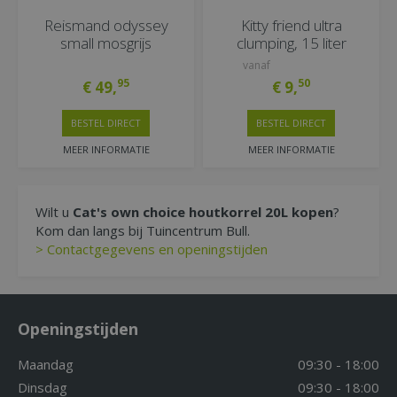
Reismand odyssey
Kitty friend ultra
small mosgrijs
clumping, 15 liter
vanaf
95
50
€
49
,
€
9
,
BESTEL DIRECT
BESTEL DIRECT
MEER INFORMATIE
MEER INFORMATIE
Wilt u
Cat's own choice houtkorrel 20L kopen
?
Kom dan langs bij Tuincentrum Bull.
> Contactgegevens en openingstijden
Openingstijden
Maandag
09:30 - 18:00
Dinsdag
09:30 - 18:00