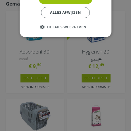
Gemakkelijk mee bestellen
ALLES AFWIJZEN
DETAILS WEERGEVEN
Absorbent 30l
Hygiene+ 20l
vanaf
29
€
14
,
50
49
€
9
,
€
12
,
BESTEL DIRECT
BESTEL DIRECT
MEER INFORMATIE
MEER INFORMATIE