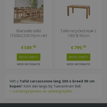
Marseille tafel
Tafel recycled teak L
l100b220h76cm ntrl
180 B 90cm
00
00
€
589
,
€
799
,
BESTEL DIRECT
BESTEL DIRECT
MEER INFORMATIE
MEER INFORMATIE
Wilt u
Tafel carcassonne lang 200 x breed 90 cm
kopen
? Kom dan langs bij Tuincentrum Bull.
> Contactgegevens en openingstijden