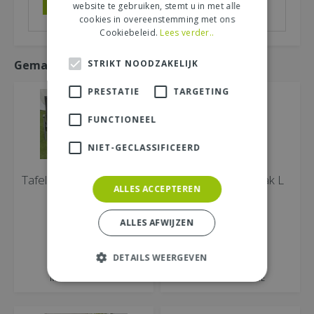
website te gebruiken, stemt u in met alle
cookies in overeenstemming met ons
Cookiebeleid.
Lees verder..
STRIKT NOODZAKELIJK
Gemakkelijk mee bestellen
PRESTATIE
TARGETING
FUNCTIONEEL
NIET-GECLASSIFICEERD
Tafel arezzo L 160 B 90
Tafel recycled teak L
ALLES ACCEPTEREN
H 74cm
240 B 100cm
ALLES AFWIJZEN
00
00
€
349
,
€
999
,
DETAILS WEERGEVEN
BESTEL DIRECT
BESTEL DIRECT
MEER INFORMATIE
MEER INFORMATIE