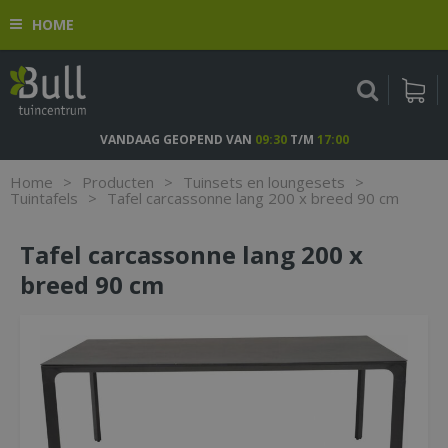
G
HOME
a
n
a
a
r
c
VANDAAG GEOPEND VAN
09:30
T/M
17:00
o
n
Home
>
Producten
>
Tuinsets en loungesets
>
t
Tuintafels
>
Tafel carcassonne lang 200 x breed 90 cm
e
n
Tafel carcassonne lang 200 x
t
breed 90 cm